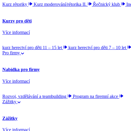
Kurz rétoriky
Kurz moderování/rétorika II.
Řečnický klub
In
Kurzy pro děti
Více informací
kurz herectví pro děti 11 – 15 let
kurz herectví pro děti 7 – 10 let
Pro firmy
Nabídka pro firmy
Více informací
Rozvoj, vzdělávání a teambuilding
Program na firemní akce
Zážitky
Zážitky
Více informací