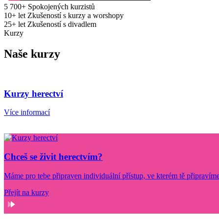
5 700
+
Spokojených kurzistů
10
+ let
Zkušeností s kurzy a worshopy
25
+ let
Zkušeností s divadlem
Kurzy
Naše kurzy
Kurzy herectví
Více informací
Chceš se živit herectvím?
Máme pro tebe připraven individuální přístup, ve kterém tě připravíme
Přejít na kurzy