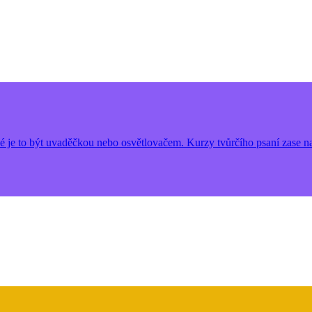
ké je to být uvaděčkou nebo osvětlovačem. Kurzy tvůrčího psaní zase na