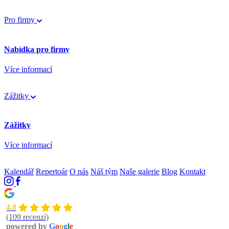
Pro firmy
Nabídka pro firmy
Více informací
Zážitky
Zážitky
Více informací
Kalendář
Repertoár
O nás
Náš tým
Naše galerie
Blog
Kontakt
4.8
(109 recenzí)
powered by
G
o
o
g
l
e