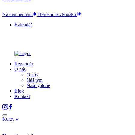
Na den hercem
Hercem na zkoušku
Kalendář
Repertoár
O nás
O nás
Náš tým
Naše galerie
Blog
Kontakt
Kurzy