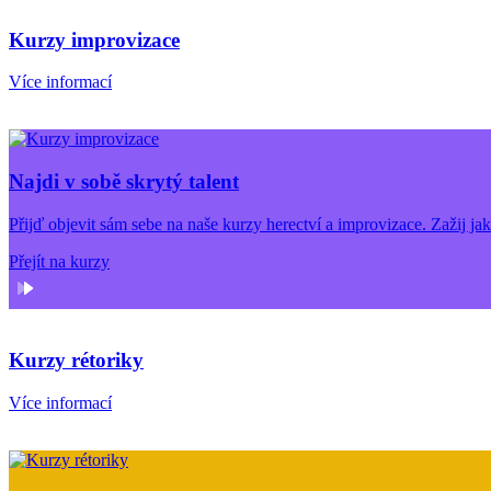
Kurzy improvizace
Více informací
Najdi v sobě skrytý talent
Přijď objevit sám sebe na naše kurzy herectví a improvizace. Zažij ja
Přejít na kurzy
Kurzy rétoriky
Více informací