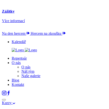
Zážitky
Více informací
Na den hercem
Hercem na zkoušku
Kalendář
Repertoár
O nás
O nás
Náš tým
Naše galerie
Blog
Kontakt
Kurzy