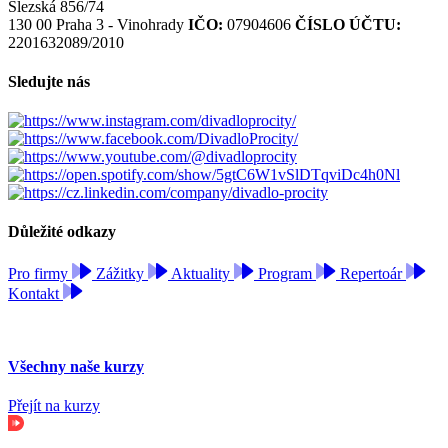
Slezská 856/74
130 00 Praha 3 - Vinohrady
IČO:
07904606
ČÍSLO ÚČTU:
2201632089/2010
Sledujte nás
Důležité odkazy
Pro firmy
Zážitky
Aktuality
Program
Repertoár
Kontakt
Všechny naše kurzy
Přejít na kurzy