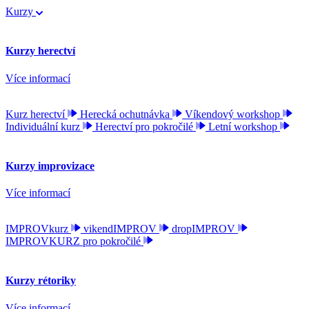
Kurzy
Kurzy herectví
Více informací
Kurz herectví
Herecká ochutnávka
Víkendový workshop
Individuální kurz
Herectví pro pokročilé
Letní workshop
Kurzy improvizace
Více informací
IMPROVkurz
vikendIMPROV
dropIMPROV
IMPROVKURZ pro pokročilé
Kurzy rétoriky
Více informací