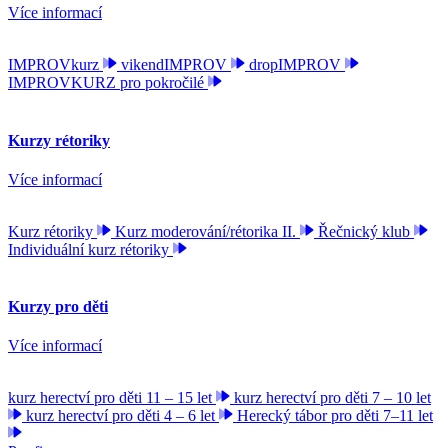
Více informací
IMPROVkurz
vikendIMPROV
dropIMPROV
IMPROVKURZ pro pokročilé
Kurzy rétoriky
Více informací
Kurz rétoriky
Kurz moderování/rétorika II.
Řečnický klub
Individuální kurz rétoriky
Kurzy pro děti
Více informací
kurz herectví pro děti 11 – 15 let
kurz herectví pro děti 7 – 10 let
kurz herectví pro děti 4 – 6 let
Herecký tábor pro děti 7–11 let