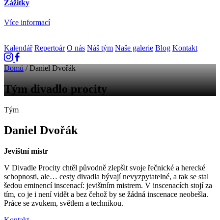
Zážitky
Více informací
Kalendář
Repertoár
O nás
Náš tým
Naše galerie
Blog
Kontakt
Domů
/
Daniel Dvořák
Tým divadlo procity
Tým
Daniel Dvořák
Jevištní mistr
V Divadle Procity chtěl původně zlepšit svoje řečnické a herecké
schopnosti, ale… cesty divadla bývají nevyzpytatelné, a tak se stal
šedou eminencí inscenací: jevištním mistrem. V inscenacích stojí za
tím, co je i není vidět a bez čehož by se žádná inscenace neobešla.
Práce se zvukem, světlem a technikou.
Kontakt