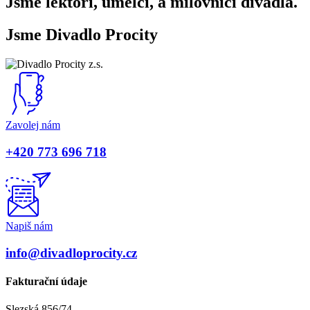
Jsme lektoři, umělci, a milovníci divadla.
Jsme Divadlo Procity
Zavolej nám
+420 773 696 718
Napiš nám
info@divadloprocity.cz
Fakturační údaje
Slezská 856/74