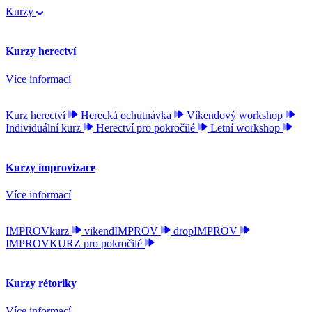
Kurzy
Kurzy herectví
Více informací
Kurz herectví
Herecká ochutnávka
Víkendový workshop
Individuální kurz
Herectví pro pokročilé
Letní workshop
Kurzy improvizace
Více informací
IMPROVkurz
vikendIMPROV
dropIMPROV
IMPROVKURZ pro pokročilé
Kurzy rétoriky
Více informací