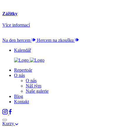
Zážitky
Více informací
Na den hercem
Hercem na zkoušku
Kalendář
Repertoár
O nás
O nás
Náš tým
Naše galerie
Blog
Kontakt
Kurzy