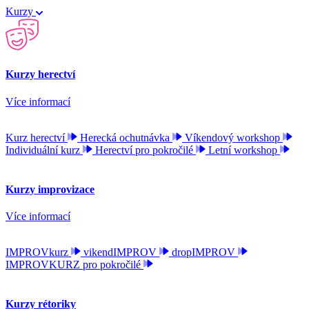
Kurzy
Kurzy herectví
Více informací
Kurz herectví
Herecká ochutnávka
Víkendový workshop
Individuální kurz
Herectví pro pokročilé
Letní workshop
Kurzy improvizace
Více informací
IMPROVkurz
vikendIMPROV
dropIMPROV
IMPROVKURZ pro pokročilé
Kurzy rétoriky