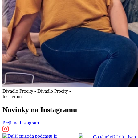
D
i
v
a
d
l
o
P
r
o
c
i
t
y
-
D
i
v
a
d
l
o
P
r
o
c
i
t
y
-
Instagram
Novinky na Instagramu
Přejít na Instagram