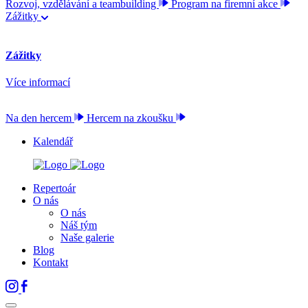
Rozvoj, vzdělávání a teambuilding
Program na firemní akce
Zážitky
Zážitky
Více informací
Na den hercem
Hercem na zkoušku
Kalendář
Repertoár
O nás
O nás
Náš tým
Naše galerie
Blog
Kontakt