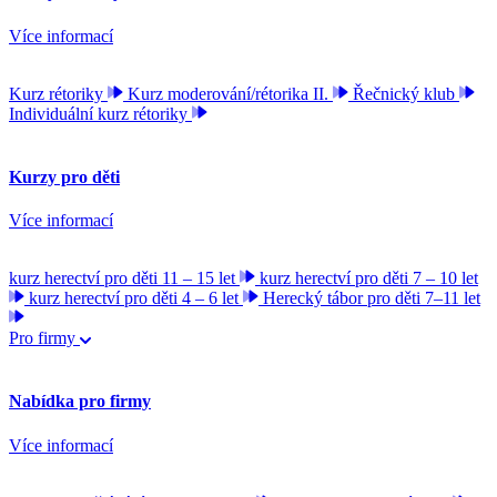
Více informací
Kurz rétoriky
Kurz moderování/rétorika II.
Řečnický klub
Individuální kurz rétoriky
Kurzy pro děti
Více informací
kurz herectví pro děti 11 – 15 let
kurz herectví pro děti 7 – 10 let
kurz herectví pro děti 4 – 6 let
Herecký tábor pro děti 7–11 let
Pro firmy
Nabídka pro firmy
Více informací