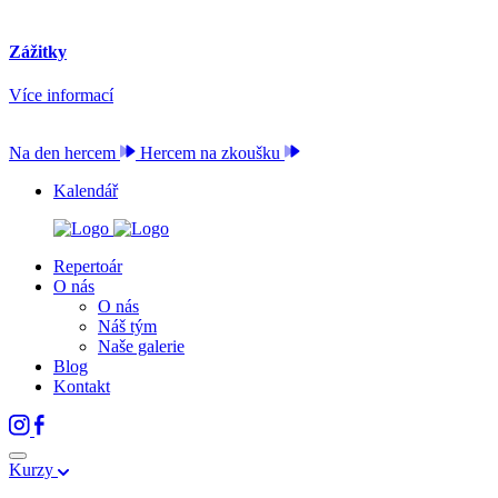
Zážitky
Více informací
Na den hercem
Hercem na zkoušku
Kalendář
Repertoár
O nás
O nás
Náš tým
Naše galerie
Blog
Kontakt
Kurzy