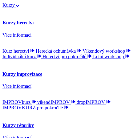
Kurzy
Kurzy herectví
Více informací
Kurz herectví
Herecká ochutnávka
Víkendový workshop
Individuální kurz
Herectví pro pokročilé
Letní workshop
Kurzy improvizace
Více informací
IMPROVkurz
vikendIMPROV
dropIMPROV
IMPROVKURZ pro pokročilé
Kurzy rétoriky
Více informací