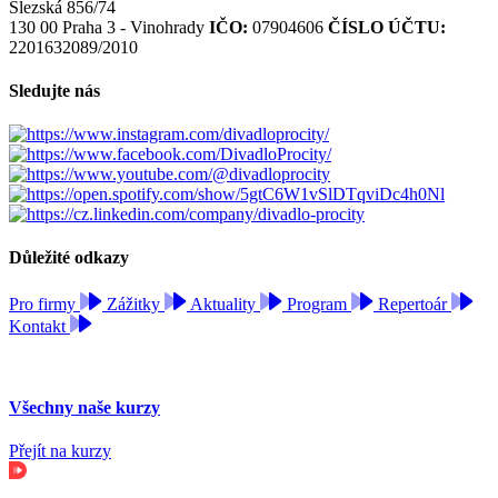
Slezská 856/74
130 00 Praha 3 - Vinohrady
IČO:
07904606
ČÍSLO ÚČTU:
2201632089/2010
Sledujte nás
Důležité odkazy
Pro firmy
Zážitky
Aktuality
Program
Repertoár
Kontakt
Všechny naše kurzy
Přejít na kurzy