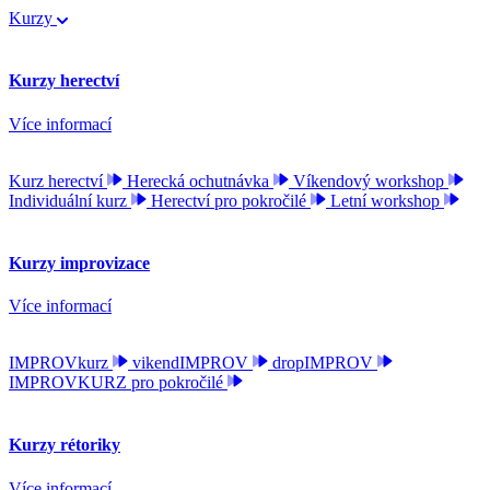
Kurzy
Kurzy herectví
Více informací
Kurz herectví
Herecká ochutnávka
Víkendový workshop
Individuální kurz
Herectví pro pokročilé
Letní workshop
Kurzy improvizace
Více informací
IMPROVkurz
vikendIMPROV
dropIMPROV
IMPROVKURZ pro pokročilé
Kurzy rétoriky
Více informací