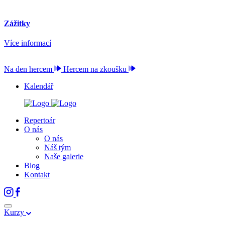
Zážitky
Více informací
Na den hercem
Hercem na zkoušku
Kalendář
Repertoár
O nás
O nás
Náš tým
Naše galerie
Blog
Kontakt
Kurzy