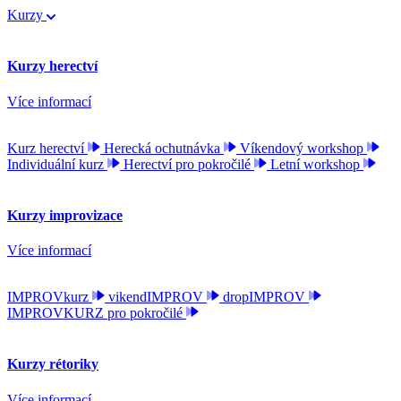
Kurzy
Kurzy herectví
Více informací
Kurz herectví
Herecká ochutnávka
Víkendový workshop
Individuální kurz
Herectví pro pokročilé
Letní workshop
Kurzy improvizace
Více informací
IMPROVkurz
vikendIMPROV
dropIMPROV
IMPROVKURZ pro pokročilé
Kurzy rétoriky
Více informací