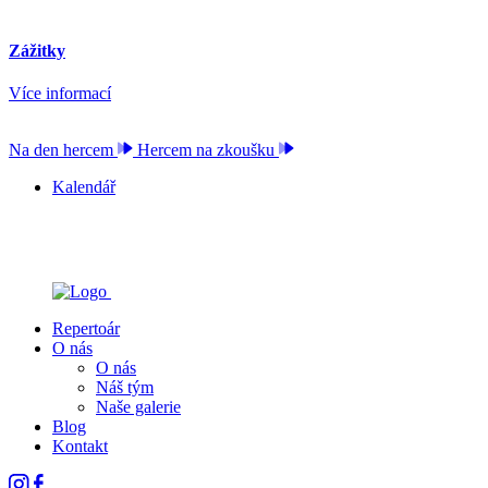
Zážitky
Více informací
Na den hercem
Hercem na zkoušku
Kalendář
Repertoár
O nás
O nás
Náš tým
Naše galerie
Blog
Kontakt