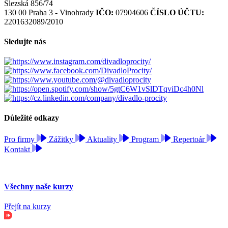
Slezská 856/74
130 00 Praha 3 - Vinohrady
IČO:
07904606
ČÍSLO ÚČTU:
2201632089/2010
Sledujte nás
Důležité odkazy
Pro firmy
Zážitky
Aktuality
Program
Repertoár
Kontakt
Všechny naše kurzy
Přejít na kurzy