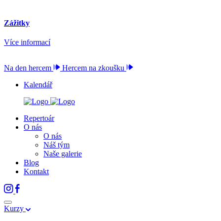
Zážitky
Více informací
Na den hercem
Hercem na zkoušku
Kalendář
Repertoár
O nás
O nás
Náš tým
Naše galerie
Blog
Kontakt
Kurzy