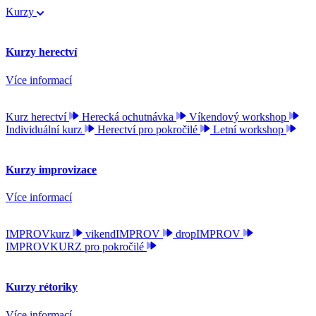
Kurzy
Kurzy herectví
Více informací
Kurz herectví
Herecká ochutnávka
Víkendový workshop
Individuální kurz
Herectví pro pokročilé
Letní workshop
Kurzy improvizace
Více informací
IMPROVkurz
vikendIMPROV
dropIMPROV
IMPROVKURZ pro pokročilé
Kurzy rétoriky
Více informací