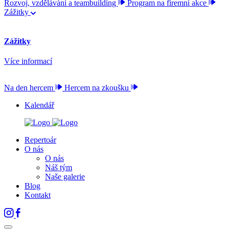
Rozvoj, vzdělávání a teambuilding
Program na firemní akce
Zážitky
Zážitky
Více informací
Na den hercem
Hercem na zkoušku
Kalendář
Repertoár
O nás
O nás
Náš tým
Naše galerie
Blog
Kontakt