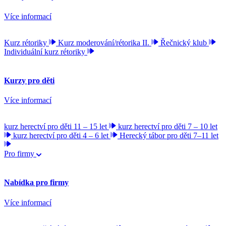
Více informací
Kurz rétoriky
Kurz moderování/rétorika II.
Řečnický klub
Individuální kurz rétoriky
Kurzy pro děti
Více informací
kurz herectví pro děti 11 – 15 let
kurz herectví pro děti 7 – 10 let
kurz herectví pro děti 4 – 6 let
Herecký tábor pro děti 7–11 let
Pro firmy
Nabídka pro firmy
Více informací