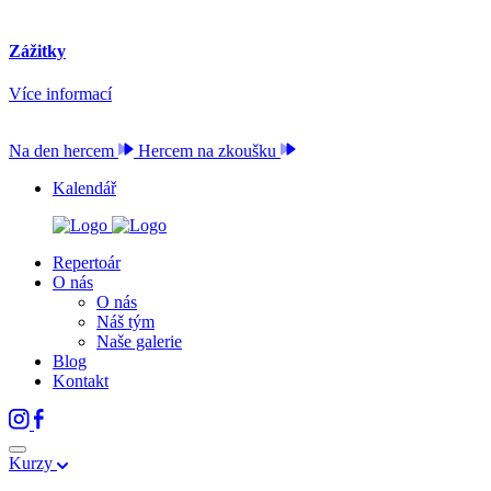
Zážitky
Více informací
Na den hercem
Hercem na zkoušku
Kalendář
Repertoár
O nás
O nás
Náš tým
Naše galerie
Blog
Kontakt
Kurzy