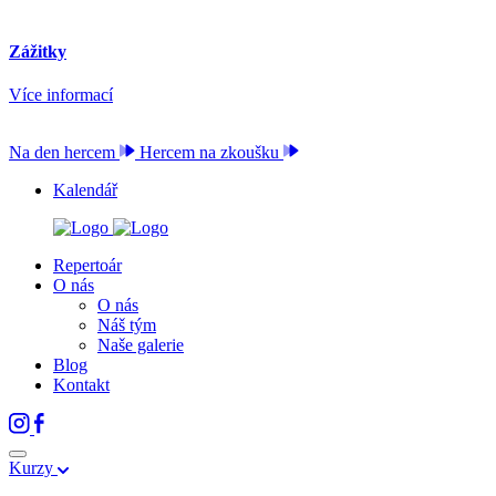
Zážitky
Více informací
Na den hercem
Hercem na zkoušku
Kalendář
Repertoár
O nás
O nás
Náš tým
Naše galerie
Blog
Kontakt
Kurzy