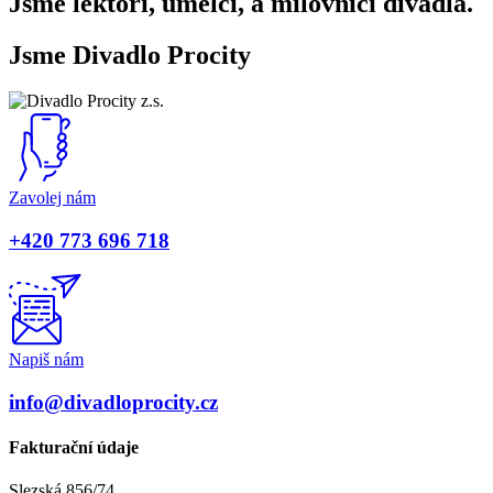
Jsme lektoři, umělci, a milovníci divadla.
Jsme Divadlo Procity
Zavolej nám
+420 773 696 718
Napiš nám
info@divadloprocity.cz
Fakturační údaje
Slezská 856/74