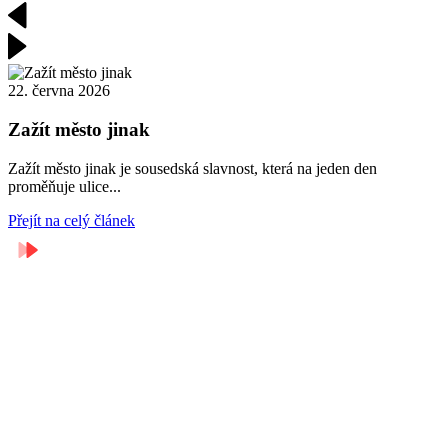
22. června 2026
4
Zažít město jinak
Zažít město jinak je sousedská slavnost, která na jeden den
V
proměňuje ulice...
h
Přejít na celý článek
P