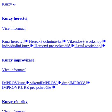
Kurzy
Kurzy herectví
Více informací
Kurz herectví
Herecká ochutnávka
Víkendový workshop
Individuální kurz
Herectví pro pokročilé
Letní workshop
Kurzy improvizace
Více informací
IMPROVkurz
vikendIMPROV
dropIMPROV
IMPROVKURZ pro pokročilé
Kurzy rétoriky
Více informací