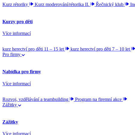
Kurz rétoriky
Kurz moderování/rétorika II.
Řečnický klub
In
Kurzy pro děti
Více informací
kurz herectví pro děti 11 – 15 let
kurz herectví pro děti 7 – 10 let
Pro firmy
Nabídka pro firmy
Více informací
Rozvoj, vzdělávání a teambuilding
Program na firemní akce
Zážitky
Zážitky
Více informací