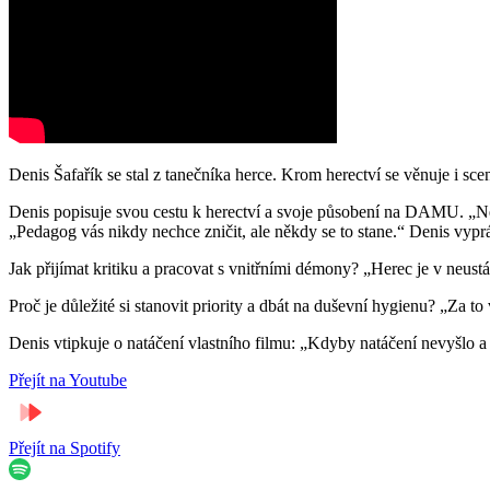
Denis Šafařík se stal z tanečníka herce. Krom herectví se věnuje i scen
Denis popisuje svou cestu k herectví a svoje působení na DAMU. 
„Pedagog vás nikdy nechce zničit, ale někdy se to stane.“ Denis vypr
Jak přijímat kritiku a pracovat s vnitřními démony? „Herec je v neust
Proč je důležité si stanovit priority a dbát na duševní hygienu? „Za 
Denis vtipkuje o natáčení vlastního filmu: „Kdyby natáčení nevyšlo a b
Přejít na Youtube
Přejít na Spotify