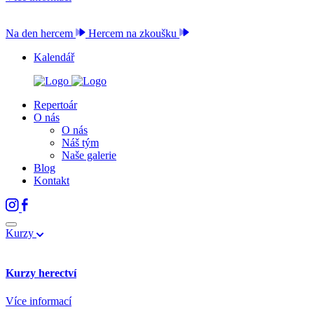
Na den hercem
Hercem na zkoušku
Kalendář
Repertoár
O nás
O nás
Náš tým
Naše galerie
Blog
Kontakt
Kurzy
Kurzy herectví
Více informací