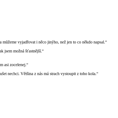
iál a můžeme vyjadřovat i něco jinýho, než jen to co někdo napsal.“
 jsem možná šťastnější.“
m asi zocelenej.“
šet nechci. Většina z nás má strach vystoupit z toho kola.“