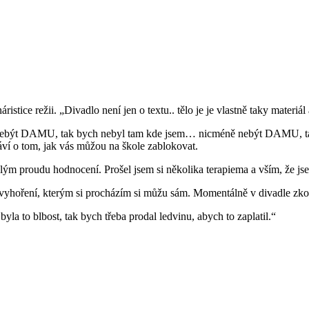
áristice režii. „Divadlo není jen o textu.. tělo je je vlastně taky mater
„Nebýt DAMU, tak bych nebyl tam kde jsem… nicméně nebýt DAMU, tak
áví o tom, jak vás můžou na škole zablokovat.
álým proudu hodnocení. Prošel jsem si několika terapiema a vším, že jse
to vyhoření, kterým si procházím si můžu sám. Momentálně v divadle zkou
yla to blbost, tak bych třeba prodal ledvinu, abych to zaplatil.“