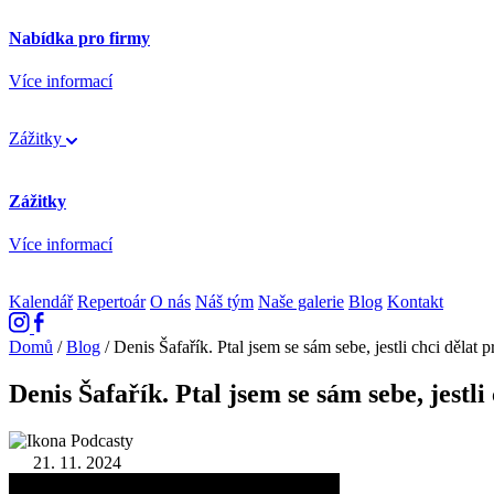
Nabídka pro firmy
Více informací
Zážitky
Zážitky
Více informací
Kalendář
Repertoár
O nás
Náš tým
Naše galerie
Blog
Kontakt
Domů
/
Blog
/
Denis Šafařík. Ptal jsem se sám sebe, jestli chci dělat p
Denis Šafařík. Ptal jsem se sám sebe, jestli
Podcasty
21. 11. 2024