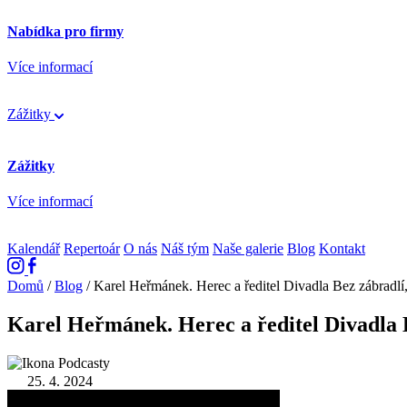
Nabídka pro firmy
Více informací
Zážitky
Zážitky
Více informací
Kalendář
Repertoár
O nás
Náš tým
Naše galerie
Blog
Kontakt
Domů
/
Blog
/
Karel Heřmánek. Herec a ředitel Divadla Bez zábradlí, 
Karel Heřmánek. Herec a ředitel Divadla Be
Podcasty
25. 4. 2024