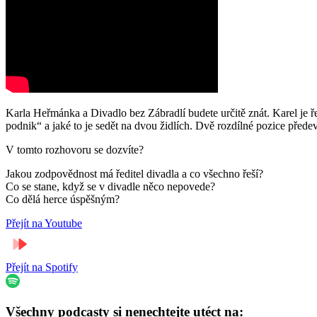
Karla Heřmánka a Divadlo bez Zábradlí budete určitě znát. Karel je ře
podnik“ a jaké to je sedět na dvou židlích. Dvě rozdílné pozice předev
V tomto rozhovoru se dozvíte?
Jakou zodpovědnost má ředitel divadla a co všechno řeší?
Co se stane, když se v divadle něco nepovede?
Co dělá herce úspěšným?
Přejít na Youtube
Přejít na Spotify
Všechny podcasty si nenechtejte utéct na: