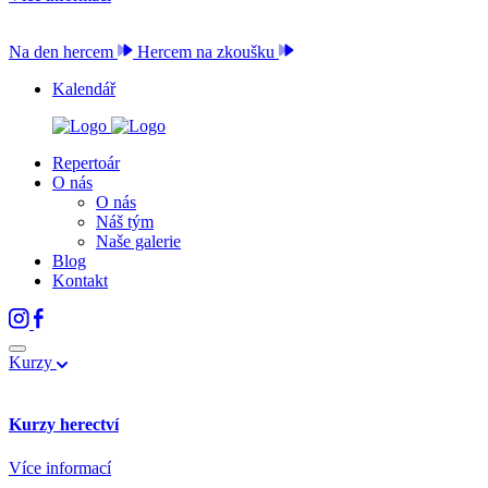
Na den hercem
Hercem na zkoušku
Kalendář
Repertoár
O nás
O nás
Náš tým
Naše galerie
Blog
Kontakt
Kurzy
Kurzy herectví
Více informací