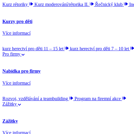
Kurz rétoriky
Kurz moderování/rétorika II.
Řečnický klub
In
Kurzy pro děti
Více informací
kurz herectví pro děti 11 – 15 let
kurz herectví pro děti 7 – 10 let
Pro firmy
Nabídka pro firmy
Více informací
Rozvoj, vzdělávání a teambuilding
Program na firemní akce
Zážitky
Zážitky
Více informací